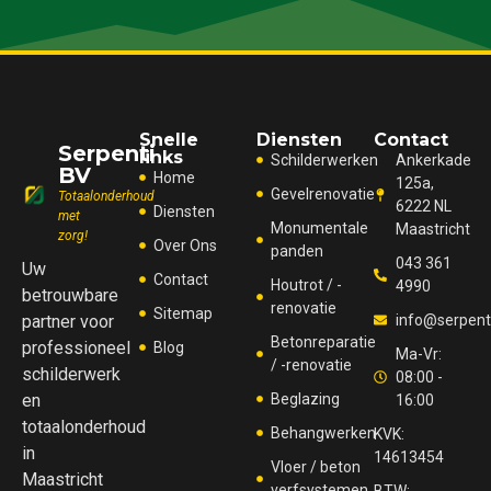
Snelle
Diensten
Contact
Serpenti
links
Schilderwerken
Ankerkade
BV
Home
125a,
Gevelrenovatie
Totaalonderhoud
6222 NL
Diensten
met
Monumentale
Maastricht
zorg!
Over Ons
panden
043 361
Uw
Contact
Houtrot / -
4990
betrouwbare
renovatie
Sitemap
partner voor
info@serpenti
Betonreparatie
professioneel
Blog
Ma-Vr:
/ -renovatie
schilderwerk
08:00 -
en
Beglazing
16:00
totaalonderhoud
Behangwerken
KVK:
in
14613454
Vloer / beton
Maastricht
verfsystemen
BTW: