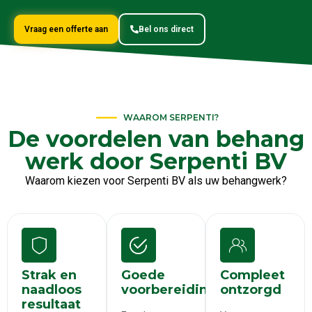
Vraag een offerte aan
Bel ons direct
WAAROM SERPENTI?
De voordelen van behang
werk door Serpenti BV
Waarom kiezen voor Serpenti BV als uw behangwerk?
Strak en
Goede
Compleet
naadloos
voorbereiding
ontzorgd
resultaat