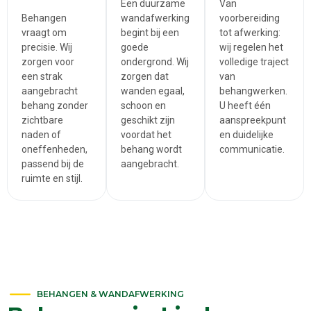
Een duurzame
Van
Behangen
wandafwerking
voorbereiding
vraagt om
begint bij een
tot afwerking:
precisie. Wij
goede
wij regelen het
zorgen voor
ondergrond. Wij
volledige traject
een strak
zorgen dat
van
aangebracht
wanden egaal,
behangwerken.
behang zonder
schoon en
U heeft één
zichtbare
geschikt zijn
aanspreekpunt
naden of
voordat het
en duidelijke
oneffenheden,
behang wordt
communicatie.
passend bij de
aangebracht.
ruimte en stijl.
BEHANGEN & WANDAFWERKING