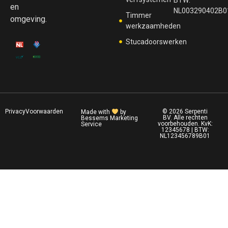
en
NL003290402B0
Timmer
omgeving.
werkzaamheden
Stucadoorswerken
Privacy
Voorwaarden
© 2026 Serpenti
Made with
by
BV. Alle rechten
Bessems Marketing
voorbehouden. KvK:
Service
12345678 | BTW:
NL123456789B01