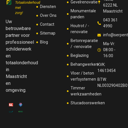
Gevelrenovatie
Totaalonderhoud
6222 NL
Diensten
met
Monumentale
Maastricht
zorg!
Over Ons
panden
043 361
Uw
Contact
Houtrot / -
4990
betrouwbare
renovatie
Sitemap
partner voor
info@serpenti
Betonreparatie
professioneel
Blog
Ma-Vr:
/ -renovatie
schilderwerk
08:00 -
en
Beglazing
16:00
totaalonderhoud
Behangwerken
KVK:
in
14613454
Vloer / beton
Maastricht
verfsystemen
BTW:
en
NL003290402B0
Timmer
omgeving.
werkzaamheden
Stucadoorswerken