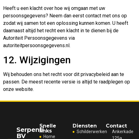
Heeft u een klacht over hoe wij omgaan met uw
persoonsgegevens? Neem dan eerst contact met ons op
zodat wij samen tot een oplossing kunnen komen. U heeft
daarnaast altijd het recht een klacht in te dienen bij de
Autoriteit Persoonsgegevens via
autoriteitpersoonsgegevens.nl.
12. Wijzigingen
Wij behouden ons het recht voor dit privacybeleid aan te
passen. De meest recente versie is altijd te raadplegen op
onze website.
Snelle
Diensten
Contact
Serpenti
links
Schilderwerken
Ankerkade
BV
Home
125a,