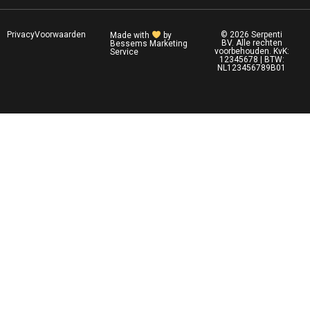
Privacy
Voorwaarden
© 2026 Serpenti
Made with
by
BV. Alle rechten
Bessems Marketing
voorbehouden. KvK:
Service
12345678 | BTW:
NL123456789B01