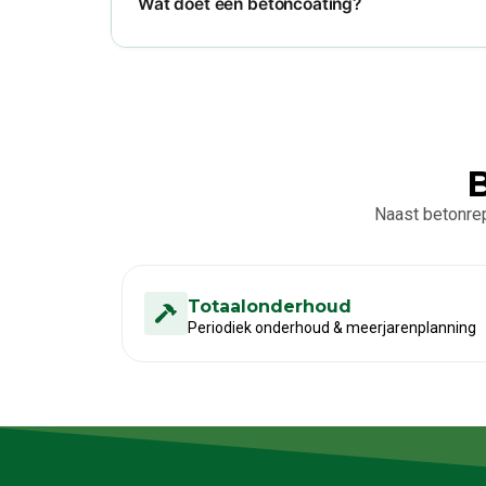
Wat doet een betoncoating?
B
Naast betonrep
Totaalonderhoud
Periodiek onderhoud & meerjarenplanning