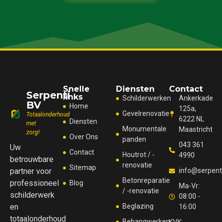
Snelle
Diensten
Contact
Serpenti
links
Schilderwerken
Ankerkade
BV
Home
125a,
Gevelrenovatie
Totaalonderhoud
6222 NL
Diensten
met
Monumentale
Maastricht
zorg!
Over Ons
panden
043 361
Uw
Contact
Houtrot / -
4990
betrouwbare
renovatie
Sitemap
partner voor
info@serpenti
Betonreparatie
professioneel
Blog
Ma-Vr:
/ -renovatie
schilderwerk
08:00 -
en
Beglazing
16:00
totaalonderhoud
Behangwerken