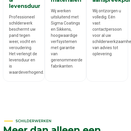
&
materialen
aanspreekpu
levensduur
Wij werken
Wij ontzorgen u
Professioneel
uitsluitend met
volledig. Eén
schilderwerk
Sigma Coatings
vast
beschermt uw
en Sikkens,
contactpersoon
pand tegen
hoogwaardige
voor al uw
weer, vocht en
verfsystemen
schilderwerkzaamhe
veroudering.
met garantie
van advies tot
Het verlengt de
van
oplevering.
levensduur en
gerenommeerde
is
fabrikanten.
waardeverhogend.
SCHILDERWERKEN
Meer dan alleen een