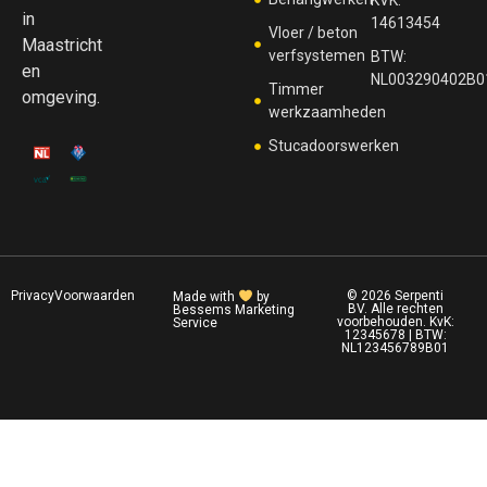
KVK:
in
14613454
Vloer / beton
Maastricht
verfsystemen
BTW:
en
NL003290402B0
Timmer
omgeving.
werkzaamheden
Stucadoorswerken
Privacy
Voorwaarden
© 2026 Serpenti
Made with
by
BV. Alle rechten
Bessems Marketing
voorbehouden. KvK:
Service
12345678 | BTW:
NL123456789B01